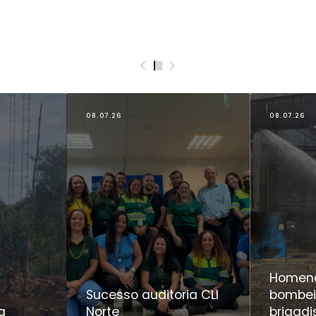
0
1
2
3
4
5
08.07.26
08.07.26
Homen
Sucesso auditoria CLI
bombei
ha
Norte
brigadi