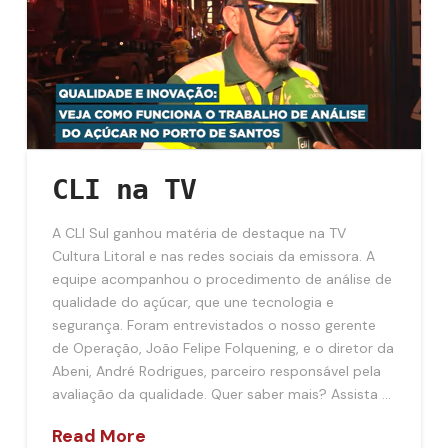
CLI na TV
A CLI Sul ganhou matéria de destaque na TV
Cultura Litoral e nas redes sociais da emissora. A
equipe acompanhou o procedimento de análise de
qualidade do açúcar, que une tecnologia e
segurança. Foram entrevistados o nosso gerente
de Operação, João Felipe Folquening, e o diretor da
Abeni, André Rodrigues, parceiro responsável pela
avaliação da qualidade. Quer saber mais? Assista …
Read More