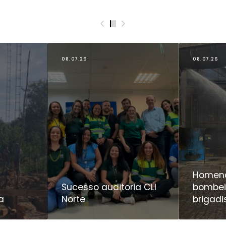
0
1
2
3
4
5
08.07.26
08.07.26
Homen
Sucesso auditoria CLI
bombei
ha
Norte
brigadi