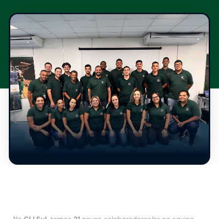
Na
CLI Sul
, temos
21
novos colaboradoras/es na equipe